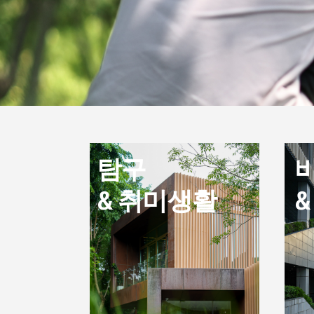
탐구
& 취미생활
&