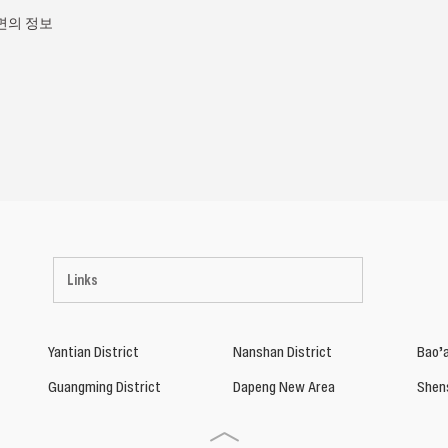
면의 정보
Links
Yantian District
Nanshan District
Bao’a
Guangming District
Dapeng New Area
Shen