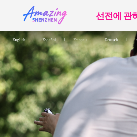
선전에 관
English
Español
Français
Deutsch