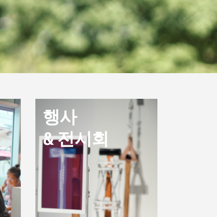
행사
& 전시회