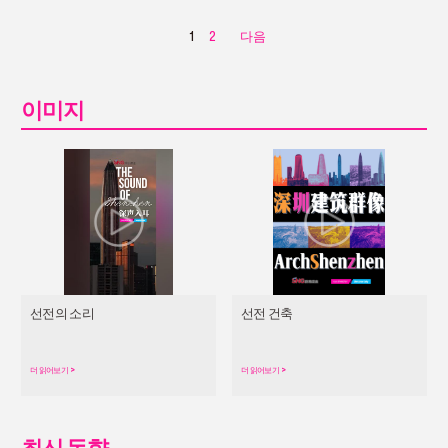
1
2
다음
이미지
선전의 소리
선전 건축
더 읽어보기
>
더 읽어보기
>
최신 동향