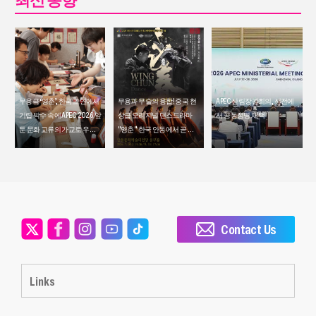
무용극 ‘영춘’, 한국 초연에서
무용과 무술의 융합! 중국 현
APEC 산림장관회의, 선전에
기립 박수 속에 APEC 2026 앞
상급 오리지널 댄스드라마
서 공동성명 채택
둔 문화 교류의 가교로 우뚝
"영춘" 한국 안동에서 곧 연
서다
속 2회 공연
Contact Us
Links