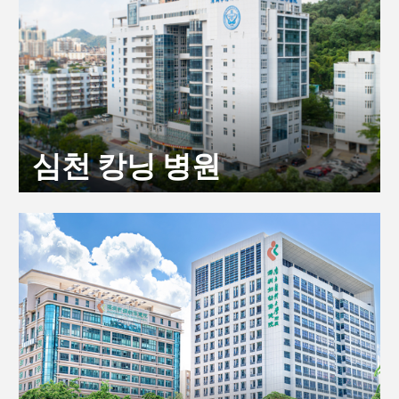
심천 캉닝 병원