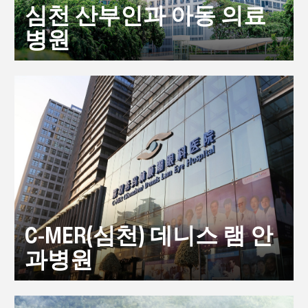
심천 산부인과 아동 의료
병원
C-MER(심천) 데니스 램 안
과병원