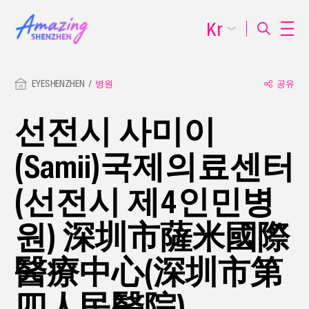
Kr
EYESHENZHEN
병원
공유
선전시 사미이
(Samii)국제의료센터
(선전시 제4인민병
원) 深圳市薩米國際
醫療中心(深圳市第
四人民醫院)