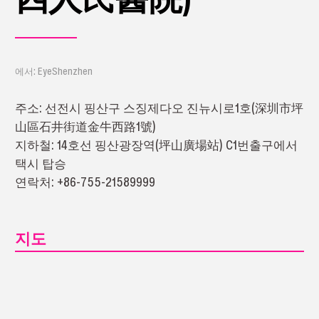
에서: EyeShenzhen
주소: 선전시 핑산구 스징제다오 진뉴시로1호(深圳市坪
山區石井街道金牛西路1號)
지하철: 14호선 핑산광장역(坪山廣場站) C1번출구에서
택시 탑승
연락처: +86-755-21589999
지도