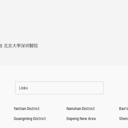
원 北京大學深圳醫院
Links
Yantian District
Nanshan District
Bao’a
Guangming District
Dapeng New Area
Shen