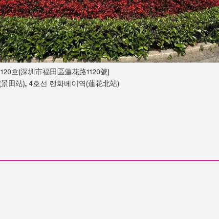
120호(深圳市福田區蓮花路1120號)
(景田站), 4호선 롄화베이역(蓮花北站)