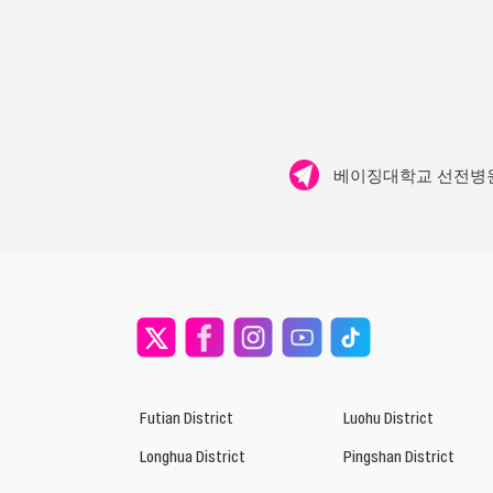
베이징대학교 선전병
Futian District
Luohu District
Longhua District
Pingshan District