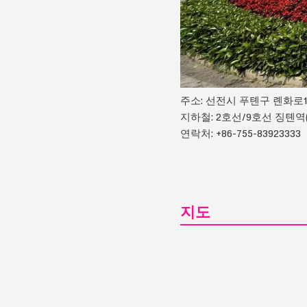
주소: 선전시 푸톈구 롄화로1
지하철: 2호선/9호선 징톈역
연락처: +86-755-83923333
지도