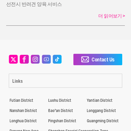
선전시 반려견 양육 서비스
더 읽어보기
>
Contact Us
Links
Futian District
Luohu District
Yantian District
Nanshan District
Bao’an District
Longgang District
Longhua District
Pingshan District
Guangming District
Dapeng New Area
Shenshan Special Cooperation Zone