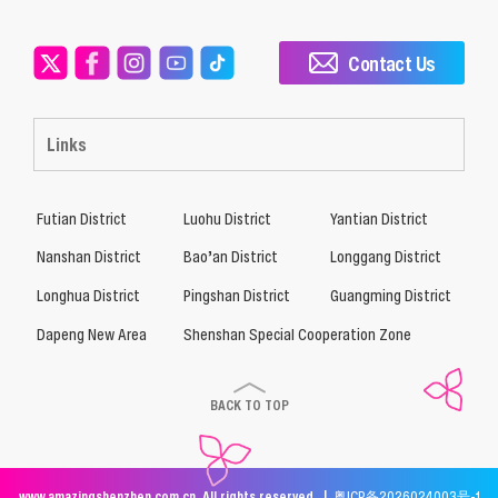
Contact Us
Links
Futian District
Luohu District
Yantian District
Nanshan District
Bao’an District
Longgang District
Longhua District
Pingshan District
Guangming District
Dapeng New Area
Shenshan Special Cooperation Zone
BACK TO TOP
www.amazingshenzhen.com.cn. All rights reserved. |
粤ICP备2026024003号-1