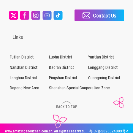
Contact Us
Links
Futian District
Luohu District
Yantian District
Nanshan District
Bao’an District
Longgang District
Longhua District
Pingshan District
Guangming District
Dapeng New Area
Shenshan Special Cooperation Zone
BACK TO TOP
www.amazingshenzhen.com.cn. All rights reserved. |
粤ICP备2026024003号-1