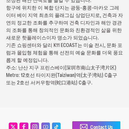
조성된 해안 산책로를 즐길 수 있습니다.
항구에 위치한 이 복합 단지는 광둥-홍콩-마카오 그레
이터 베이 지역 최초의 플래그십 상업단지로, 건축과 자
연의 정교한 조화를 추구하며 건축 디자인과 해안 경관
의 조화를 통해 창의적인 문화와 친환경적인 삶을 위한
새로운 핫플레이스이자 명소가 되었습니다.
기존 쇼핑센터와 달리 K11 ECOAST는 미술 전시, 문화 포
럼과 몰입형 체험을 통해 선전의 예술 문화를 더욱 풍요
롭게 할 예정입니다.
주소: 난산 지구 프린스베이(深圳市南山太子湾片区)
Metro: 12호선 타이지완(Taiziwan)역(太子湾站) C출구
또는 2호선 서커우항역(蛇口港站) C출구.
Contact Us