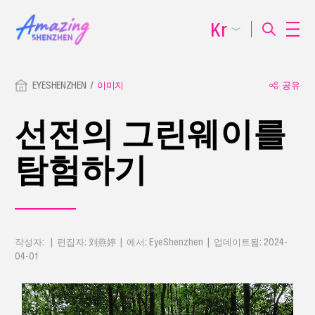
Kr
EYESHENZHEN
이미지
공유
선전의 그린웨이를
탐험하기
작성자: | 편집자: 刘燕婷 | 에서: EyeShenzhen | 업데이트됨: 2024-
04-01