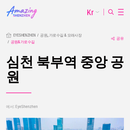
Kr
EYESHENZHEN
공원, 가로수길 & 모래사장
공유
공원&가로수길
심천 북부역 중앙 공
원
에서: EyeShenzhen