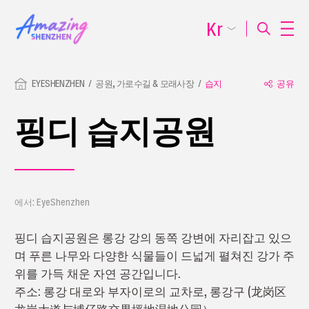
Kr
EYESHENZHEN
공원, 가로수길 & 모래사장
습지
공유
핑디 습지공원
에서: EyeShenzhen
핑디 습지공원은 롱강 강의 동쪽 강변에 자리잡고 있으
며 푸른 나무와 다양한 식물들이 드넓게 펼쳐진 강가 주
위를 가득 채운 자연 공간입니다.
주소: 롱강 대로와 부자이로의 교차로, 롱강구 (龙岗区