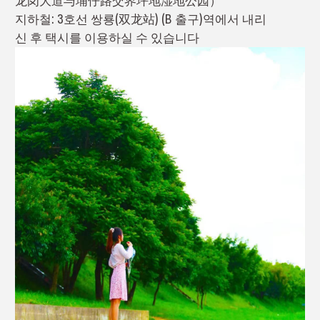
龙岗大道与埔仔路交界坪地湿地公园）
지하철: 3호선 쌍룡(双龙站) (B 출구)역에서 내리
신 후 택시를 이용하실 수 있습니다