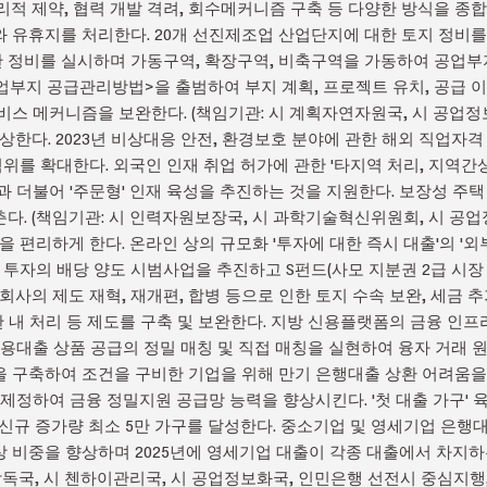
리적 제약, 협력 개발 격려, 회수메커니즘 구축 등 다양한 방식을 
 유휴지를 처리한다. 20개 선진제조업 산업단지에 대한 토지 정비를 추
정비를 실시하며 가동구역, 확장구역, 비축구역을 가동하여 공업부지를
산업부지 공급관리방법>을 출범하여 부지 계획, 프로젝트 유치, 공급 
비스 메커니즘을 보완한다. (책임기관: 시 계획자연자원국, 시 공업정
을 향상한다. 2023년 비상대응 안전, 환경보호 분야에 관한 해외 직업자
를 확대한다. 외국인 인재 취업 허가에 관한 '타지역 처리, 지역간
과 더불어 '주문형' 인재 육성을 추진하는 것을 지원한다. 보장성 주
다. (책임기관: 시 인력자원보장국, 시 과학기술혁신위원회, 시 공업
획득을 편리하게 한다. 온라인 상의 규모화 '투자에 대한 즉시 대출'의 '
 투자의 배당 양도 시범사업을 추진하고 S펀드(사모 지분권 2급 시장
회사의 제도 재혁, 재개편, 합병 등으로 인한 토지 수속 보완, 세금 추
기한 내 처리 등 제도를 구축 및 보완한다. 지방 신용플랫폼의 금융 인
용대출 상품 공급의 정밀 매칭 및 직접 매칭을 실현하여 융자 거래 원가
 구축하여 조건을 구비한 기업을 위해 만기 은행대출 상환 어려움을 해
 제정하여 금융 정밀지원 공급망 능력을 향상시킨다. '첫 대출 가구' 
의 신규 증가량 최소 5만 가구를 달성한다. 중소기업 및 영세기업 은행
 비중을 향상하며 2025년에 영세기업 대출이 각종 대출에서 차지하
융감독국, 시 첸하이관리국, 시 공업정보화국, 인민은행 선전시 중심지행