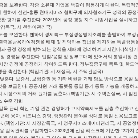
메커니즘을 보완한다. 각종 소유제 기업을 똑같이 평등하게 대한다. 독립적
년에 첸하이 선전-홍콩 현대서비스 협력구에 의사협조기구 성격의 공
 상황 평가를 추진한다. 2025년에 공정 경쟁 지수 시범사업을 실시하
장감독국, 시 첸하이관리국)
규 제도를 보완한다. 첸하이 경제특구 부정경쟁방지조례를 출범하여 부
정권력을남용하여경쟁을 배제 및 제약하는 집법을 제지하는 특별행동을
일과 공정 경쟁에 방해되는 정책을 제때에 정리하여 폐지한다. (책임기
찰 공정 경쟁을 추진한다. 입찰/응찰 및 정부구매에 있어서의 통일시장
시장 경쟁에 공정하게 참여하도록 한다. 정부집중구매 목록 및 한도
 촉진한다. (책임기관: 시 재정국, 시 주택건설국)
가를 낮춘다. 보증서, 보험증권 등 기타 비현금 거래 담보 방식으로 응찰 
을 보급한다. 공공자원 거래 플랫폼 통일 등기 등록 기능을 개통하고
 시장주체의 거래 원가를 낮춘다. (책임기관: 시 주택건설국, 시 발전
비스 수준 강화
 신용 감독 관리 혁신 기업 관련 경영허가 고지약속제도를 심층 추진하고
24년에 융자, 비즈니스 경영, 행정관리 분야를 상대로 통일 신용보고로
. (책임기관: 시 시장감독국, 시 정무서비스데이터관리국, 시 공업정
 신용 감독관리를 규범화한다. 2023년에 신용 리스크에 기반한 "2가지 
 민원 여론 이슈, 불만 신고 이슈 등 요소를 시장주체 신용 리스크 범