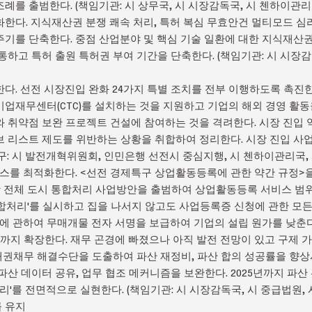
례를 출범한다. (책임기관: 시 상무국, 시 시장감독국, 시 첸하이관리
 강화한다. 지식재산권 분쟁 쾌속 처리, 특허 복심 무효안건 멀티모드 
기를 단축한다. 중점 산업분야 및 핵심 기술 일환에 대한 지식재산권
하고 특허 출원 특허권 부여 기간을 단축한다. (책임기관: 시 시장감
이행한다. 선전 시장진입 완화 24가지 특별 조치를 전부 이행하도록 촉진
업재무센터(CTC)를 설치하는 것을 지원하고 기업의 해외 경영 활동
 취약점 보완 프로젝트 건설에 참여하는 것을 격려한다. 시장 진입 
 리스트 제도를 위반하는 상황을 취합하여 정리한다. 시장 진입 사
구: 시 발전개혁위원회, 인민은행 선전시 중심지행, 시 첸하이관리국, 
 서비스를 최적화한다. <선전 경제특구 상업활동등록에 관한 약간 규정
항 전체 도시 통합처리 사업방안을 출범하여 상업활동등록 서비스 범위
 통합처리'를 실시하고 집을 나서지 않고도 사업등록증 신청에 관한 모
립에 관하여 무매개물 전자 서명을 보급하여 기업의 설립 원가를 낮춘다.
환까지 확장한다. 재무 곤경에 빠졌으나 아직 발전 전망이 있고 구제 가
 채권채무 해결수단을 도출하여 파산 재정비, 파산 합의 성공률을 향상
산 데이터 공유, 업무 협조 메커니즘을 보완한다. 2025년까지 파산 관
리'를 전면적으로 실현한다. (책임기관: 시 시장감독국, 시 중급법원, 
를 유지