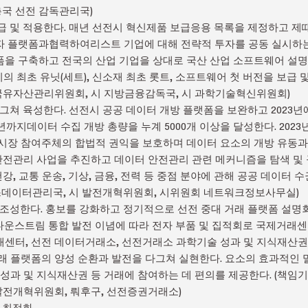
국 선전 감독관리국)
을 보급 및 적용한다. 매년 선전시 혁신제품 보급응용 목록을 제정하고 
자 플랫폼과협력하여리스트 기업에 대해 전략적 투자를 공동 실시하는
을 구축하고 전국의 산업 기업을 상대로 국산 산업 소프트웨어 설명회
비의 최초 유닛(세트), 신소재 최초 롯트, 소프트웨어 첫 버전을 보급 및
 국유자산관리위원회, 시 지방금융감독국, 시 과학기술혁신위원회)
을 다그쳐 육성한다. 선전시 공공 데이터 개방 플랫폼을 보완하고 2023
년까지데이터 수집 개방 총량을 누계 5000개 이상을 달성한다. 202
시장 참여주체의 합법적 권익을 보호하며 데이터 요소의 개방 유동과
 안전관리 사업을 추진하고 데이터 안전관리 관련 메커니즘을 탐색 및 구
건강, 교통 운송, 기상, 금융, 전력 등 중점 분야에 관해 공공 데이터
비스데이터관리국, 시 발전개혁위원회, 시위원회 네트워크정보사무실)
폼을 조성한다. 홍보를 강화하고 정기적으로 선전 중대 거래 플랫폼 설명
/다운스트림 통합 발전 이념에 따라 전자 부품 및 집적회로 국제거래
센터, 선전 데이터거래소, 선전거래소 과학기술 성과 및 지식재산권 
래 플랫폼의 양성 순환과 발전을 다그쳐 실현한다. 요소의 효과적인
성과 및 지식재산권 등 거래에 참여하는 데 편의를 제공한다. (책임기관
 발전개혁위원회, 뤄후구, 선전증권거래소)
식 최적화