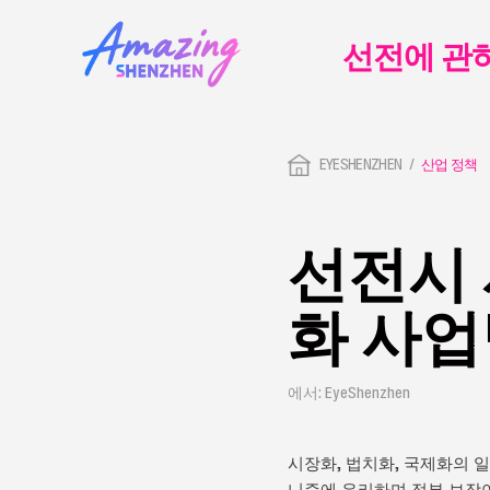
선전에 관
EYESHENZHEN
산업 정책
선전시 
화 사업방
에서: EyeShenzhen
시장화, 법치화, 국제화의 
니즘에 유리하며 정부 보장