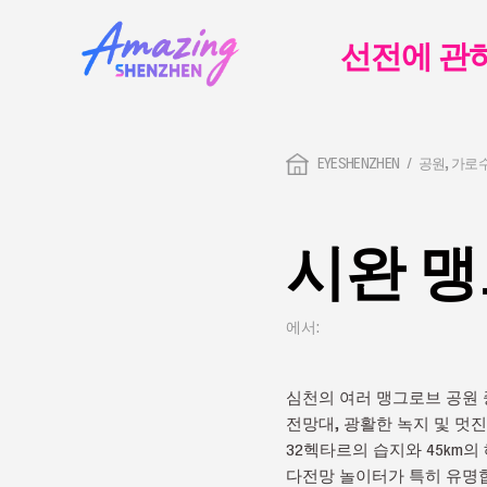
선전에 관
EYESHENZHEN
공원, 가로
시완 
에서:
심천의 여러 맹그로브 공원 
전망대, 광활한 녹지 및 멋
32헥타르의 습지와 45km의
다전망 놀이터가 특히 유명