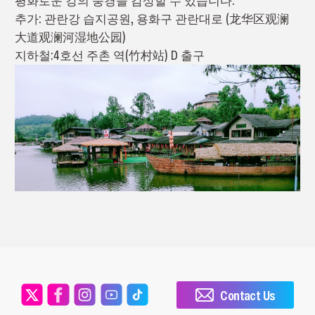
평화로운 강의 풍경을 감상할 수 있습니다.
추가: 관란강 습지공원, 용화구 관란대로 (龙华区观澜
大道观澜河湿地公园)
지하철:4호선 주촌 역(竹村站) D 출구
Contact Us