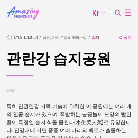
Kr
EYESHENZHEN
공원, 가로수길 & 모래사장
습지
공유
관란강 습지공원
에서:
특히 인관란강 서쪽 기슭에 위치한 이 공원에는 여러 개
의 인공 습지가 있으며, 폭발하는 불꽃놀이 모양의 빨간
꽃이 특징인 습지 식물 물칸나(水生美人蕉)로 유명합니
다. 전망대에 서면 종종 여러 마리의 백로가 출몰하는