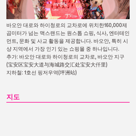
바오안 대로와 하이청로의 교차로에 위치한160,000제
곱미터가 넘는 맥스랜드는 원스톱 쇼핑, 식사, 엔터테인
먼트, 문화 및 사교 활동을 제공합니다. 바오안, 특히 시
샹 지역에서 가장 인기 있는 쇼핑몰 중 하나입니다.
추가: 바오안 대로와 하이청로의 교차로, 바오안 지구
(宝安区宝安大道与海城路交汇处宝安大仟里)
지하철: 1호선 핑저우역(坪洲站)
지도