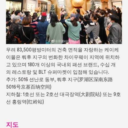
무려 83,500평방미터의 건축 면적을 자랑하는 케이케
이몰은 뤄후 지구의 번화한 차이우웨이 지역에 위치하
고 있으며 180개 이상의 국내외 패션 브랜드, 수십 개
의 레스토랑 및 BLT 슈퍼마켓이 입점해 있습니다.
추가: 5016 션난로 동부, 뤄후 지구(罗湖区深南东路
5016号京基百纳空间)
지하철: 1호선 또는 2호선 대극장역(大剧院站) 또는 9호
선 홍링역(红岭站)
지도