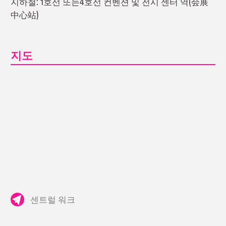
지하철: 1호선 또는4호선 컨벤션 및 전시 센터 역(会展
中心站)
지도
센트럴 워크