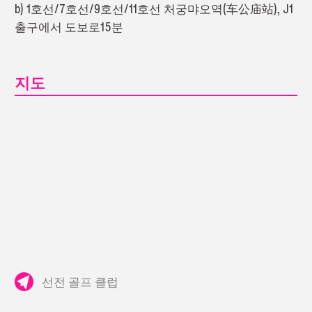
b) 1호선/7호선/9호선/11호선 처궁먀오역(车公庙站), J1
출구에서 도보로15분
지도
선전 골프 클럽