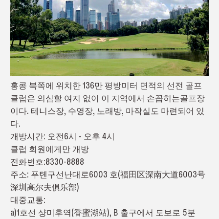
홍콩 북쪽에 위치한 136만 평방미터 면적의 선전 골프
클럽은 의심할 여지 없이 이 지역에서 손꼽히는골프장
이다. 테니스장, 수영장, 노래방, 마작실도 마련되어 있
다.
개방시간: 오전6시 - 오후 4시
클럽 회원에게만 개방
전화번호:8330-8888
주소: 푸톈구선난대로6003 호(福田区深南大道6003号
深圳高尔夫俱乐部)
대중교통:
a)1호선 샹미후역(香蜜湖站), B 출구에서 도보로 5분