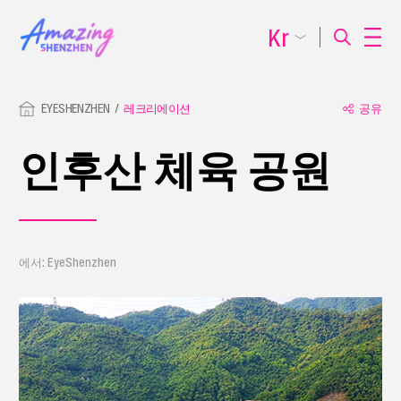
Kr
EYESHENZHEN
레크리에이션
공유
인후산 체육 공원
에서: EyeShenzhen