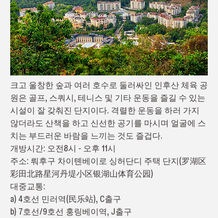
크고 울창한 숲과 여러 호수로 둘러싸인 인후산 체육 공
원은 골프, 스쿼시, 테니스 및 기타 운동을 즐길 수 있는
시설이 잘 갖춰진 단지이다. 격렬한 운동을 하러 가지
않더라도 산책을 하고 신선한 공기를 마시며 얼굴에 스
치는 부드러운 바람을 느끼는 것도 즐겁다.
개방시간: 오전8시 - 오후 11시
주소: 뤄후구 차이톈베이로 싱허단디 주택 단지(罗湖区
彩田北路星河丹堤小区银湖山体育公园)
대중교통:
a) 4호선 민러역(民乐站), C출구
b) 7호선/9호선 훙링베이역, J출구