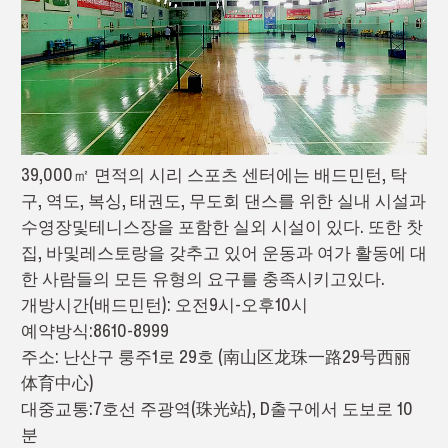
39,000㎡ 면적의 시리 스포츠 센터에는 배드민턴, 탁
구, 역도, 복싱, 태권도, 무도회 댄스를 위한 실내 시설과
수영장및테니스장을 포함한 실외 시설이 있다. 또한 찻
집, 바및레스토랑을 갖추고 있어 운동과 여가 활동에 대
한 사람들의 모든 유형의 요구를 충족시키고있다.
개방시간(배드민턴): 오전9시-오후10시
예약방식:8610-8999
주소: 난산구 룽주1로 29호 (南山区龙珠一路29号西丽
体育中心)
대중교통:7호선 주광역(珠光站), D출구에서 도보로 10
분