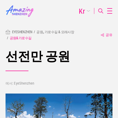
Kr
EYESHENZHEN
공원, 가로수길 & 모래사장
공유
공원&가로수길
선전만 공원
에서: EyeShenzhen