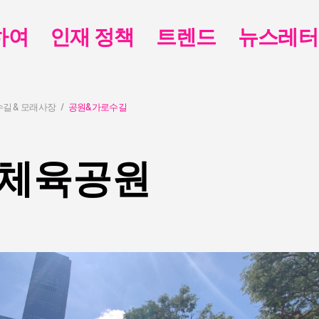
하여
인재 정책
트렌드
뉴스레터
수길 & 모래사장
공원&가로수길
 체육공원