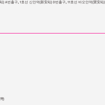
) A번출구, 1호선 신안역(新安站) D번출구, 11호선 바오안역(寶安站)
灣)