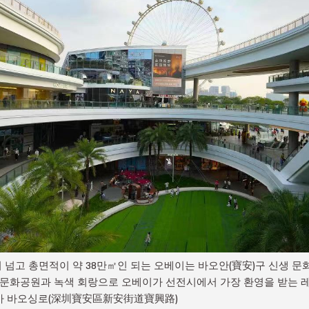
이 넘고 총면적이 약 38만㎡인 되는 오베이는 바오안(寶安)구 신생 문화
 문화공원과 녹색 회랑으로 오베이가 선전시에서 가장 환영을 받는 레
가 바오싱로(深圳寶安區新安街道寶興路)