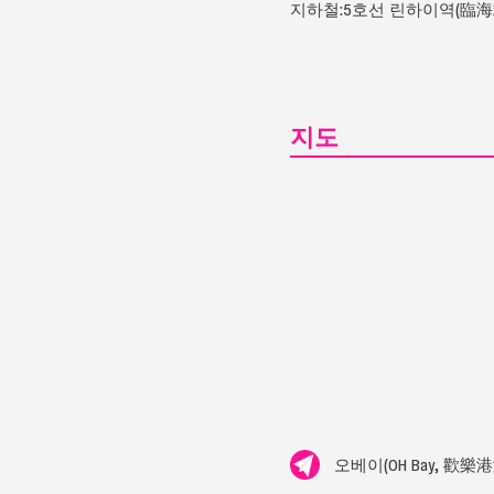
지하철:5호선 린하이역(臨海站
지도
오베이(OH Bay, 歡樂港