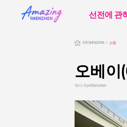
선전에 관
EYESHENZHEN
쇼핑
오베이(O
에서: EyeShenzhen