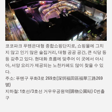
코코파크 푸톈은대형 종합쇼핑단지로, 쇼핑몰에 그치
지 않고 인기 많은 술집거리, 대형 공공 공간, 큰 식당 등
등 갖추고 있다. 현대화 흐름에 맞추어 이 곳에서 아시
아, 서양 요리가 제공되는 노천카페도 많이 찾을 수 있
다.
주소: 푸톈구 푸화3로 269호(深圳福田區福華三路269
號)
지하철: 1호선/3호선 거우우공원역(購物公園站) C번출
구