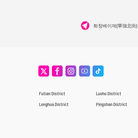
화창베이제(華強北街)
Futian District
Luohu District
Longhua District
Pingshan District