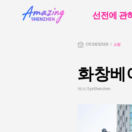
선전에 관
EYESHENZHEN
쇼핑
화창베
에서: EyeShenzhen