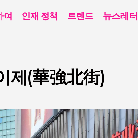
하여
인재 정책
트렌드
뉴스레터
이제(華強北街)