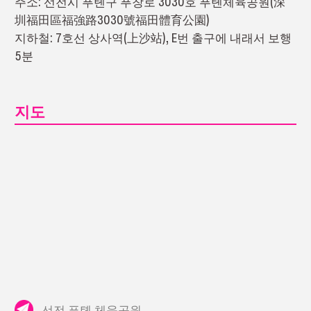
주소: 선전시 푸톈구 푸창로 3030호 푸톈체육공원(深
圳福田區福強路3030號福田體育公園)
지하철: 7호선 상사역(上沙站), E번 출구에 내래서 보행
5분
지도
선전 푸톈 체육공원