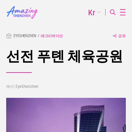
Kr
EYESHENZHEN
레크리에이션
공유
선전 푸톈 체육공원
에서: EyeShenzhen