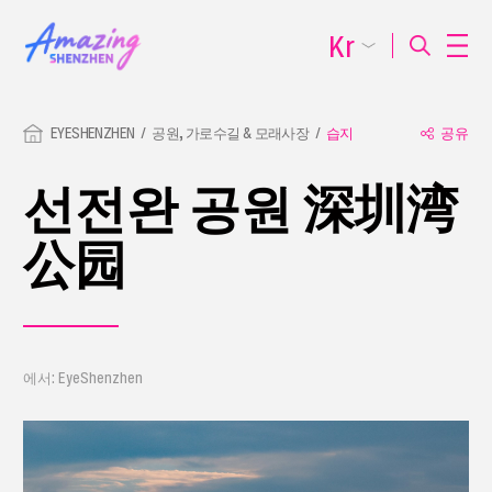
Kr
EYESHENZHEN
공원, 가로수길 & 모래사장
습지
공유
선전완 공원 深圳湾
公园
에서: EyeShenzhen