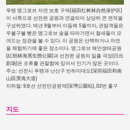
푸톈 맹그로브 자연 보호 구역(福田红树林自然保护区)
이 서쪽으로 선전완 공원과 연결되어 상당히 큰 면적을
구성하였다. 매년 9월부터 이듬해 5월까지, 관람객들은
우불구불 뻗은 맹그로브 숲을 따라가면서 철새들이 모
여드는 장관을 볼 수 있다. 이 공원은 산책하거나 자연
을 체험하기에 좋은 장소이다. 맹그로브 해안생태공원
(紅樹林海濱生態公園)과 선전완 공원의 일출 극장(日出
剧场)은 조류를 관찰함에 있어서 인기가 많은 곳이다.
주소: 선전시 푸톈과 난산구 빈하이대도(深圳福田和南
山區濱海大道)
지하철: 9호선 선전만공원역(深灣公園站), D2번 출구
지도