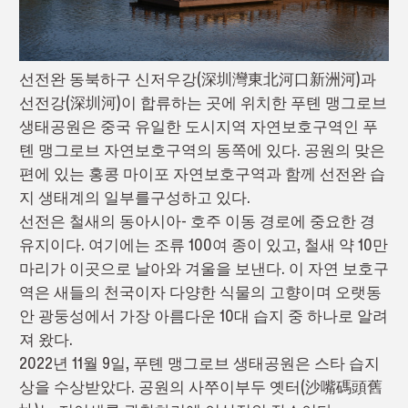
선전완 동북하구 신저우강(深圳灣東北河口新洲河)과
선전강(深圳河)이 합류하는 곳에 위치한 푸톈 맹그로브
생태공원은 중국 유일한 도시지역 자연보호구역인 푸
톈 맹그로브 자연보호구역의 동쪽에 있다. 공원의 맞은
편에 있는 홍콩 마이포 자연보호구역과 함께 선전완 습
지 생태계의 일부를구성하고 있다.
선전은 철새의 동아시아- 호주 이동 경로에 중요한 경
유지이다. 여기에는 조류 100여 종이 있고, 철새 약 10만
마리가 이곳으로 날아와 겨울을 보낸다. 이 자연 보호구
역은 새들의 천국이자 다양한 식물의 고향이며 오랫동
안 광둥성에서 가장 아름다운 10대 습지 중 하나로 알려
져 왔다.
2022년 11월 9일, 푸톈 맹그로브 생태공원은 스타 습지
상을 수상받았다. 공원의 사쭈이부두 옛터(沙嘴碼頭舊