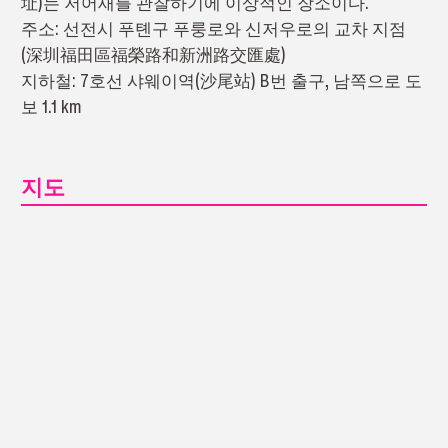
址)는 저어새를 관찰하기에 이상적인 장소이다.
주소: 선전시 푸톈구 푸룽로와 신저우로의 교차 지점
(深圳福田區福榮路和新洲路交匯處)
지하철: 7호선 샤웨이역(沙尾站) B번 출구, 남쪽으로 도
보 1.1 km
지도