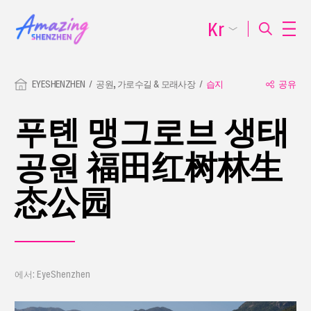
Kr
EYESHENZHEN
공원, 가로수길 & 모래사장
습지
공유
푸톈 맹그로브 생태
공원 福田红树林生
态公园
에서: EyeShenzhen