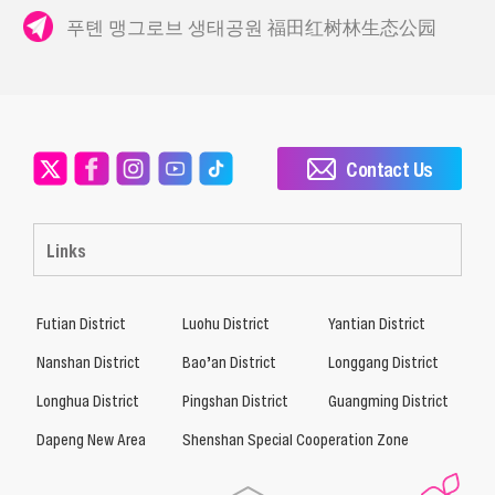
푸톈 맹그로브 생태공원 福田红树林生态公园
Contact Us
Links
Futian District
Luohu District
Yantian District
Nanshan District
Bao’an District
Longgang District
Longhua District
Pingshan District
Guangming District
Dapeng New Area
Shenshan Special Cooperation Zone