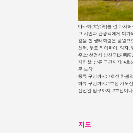
다사허(大沙河)를 낀 다사허
고 시민과 관광객에게 여가와
강을 낀 생태회랑은 공원으로
센터, 무료 와이파이, 의자,
주소: 선전시 난산구(深圳南
지하철: 상류 구간까지: 4호
문 도착
중류 구간까지: 7호선 차광역
하류 구간까지: 1호선 가오신
선전완 입구까지: 2호선이나 
지도