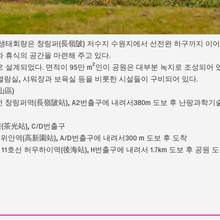
생태회랑은 창링퍼(長嶺陂) 저수지 수원지에서 선전완 하구까지 이어져 
 휴식의 공간을 마련해 주고 있다.
 설계되었다. 면적이 95만 m²인이 공원은 대부분 녹지로 조성되어
 열람실, 샤워장과 보육실 등을 비롯한 시설들이 구비되어 있다.
山區)
선 창링퍼역(長嶺陂站), A2번출구에 내려서380m 도보 후 난팡과학
(茶光站), C/D번출구
위안역(高新園站), A/D번출구에 내려서300 m 도보 후 도착
11호선 허우하이역(後海站), H번출구에 내려서 1.7km 도보 후 공원 