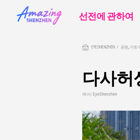
선전에 관하여
EYESHENZHEN
공원, 가로
다사허
에서: EyeShenzhen