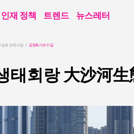
인재 정책
트렌드
뉴스레터
수길 & 모래사장
공원&가로수길
생태회랑 大沙河生