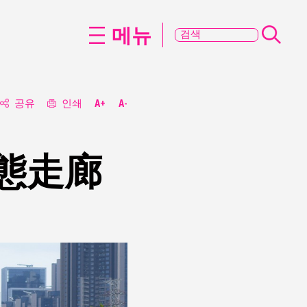
메뉴
공유
인쇄
A+
A-
態走廊