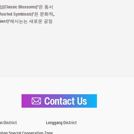
ic Blossoms)’은 동서
 Symbiosis)’은 문화적,
lent)’에서는는 새로운 공정
Contact Us
n District
Longgang District
shan Special Cooperation Zone