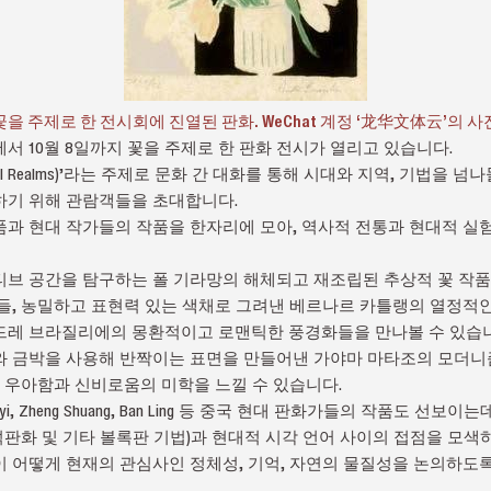
꽃을 주제로 한 전시회에 진열된 판화. WeChat 계정 ‘龙华文体云’의 사
서 10월 8일까지 꽃을 주제로 한 판화 전시가 열리고 있습니다.
ral Realms)’라는 주제로 문화 간 대화를 통해 시대와 지역, 기법을 
하기 위해 관람객들을 초대합니다.
과 현대 작가들의 작품을 한자리에 모아, 역사적 전통과 현대적 실
브 공간을 탐구하는 폴 기라망의 해체되고 재조립된 추상적 꽃 작품
들, 농밀하고 표현력 있는 색채로 그려낸 베르나르 카틀랭의 열정적
드레 브라질리에의 몽환적이고 로맨틱한 풍경화들을 만나볼 수 있습니
와 금박을 사용해 반짝이는 표면을 만들어낸 가야마 마타조의 모더니
적 우아함과 신비로움의 미학을 느낄 수 있습니다.
, Hao Boyi, Zheng Shuang, Ban Ling 등 중국 현대 판화가들의 작품
 석판화 및 기타 볼록판 기법)과 현대적 시각 언어 사이의 접점을 모색
 어떻게 현재의 관심사인 정체성, 기억, 자연의 물질성을 논의하도