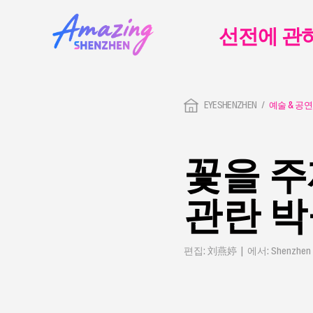
선전에 관
EYESHENZHEN
예술 & 공연
꽃을 주
관란 
편집: 刘燕婷 | 에서: Shenzhen 