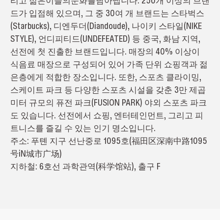
리고 젊은이들의문화를담아냅니다. 250개 이상의 브랜
드가 입점해 있으며, 그 중 30여 개 브랜드는 스타벅스
(Starbucks), 디엔두더(Diandoude), 나이키 스타일(NIKE
STYLE), 언디피티드(UNDEFEATED) 등 중국, 화남 지역,
선전에 첫 진출한 브랜드입니다. 매장의 40% 이상이
식음료 매장으로 구성되어 있어 가족 단위 쇼핑객과 젊
은층에게 적합한 장소입니다. 또한, 스포츠 클라이밍,
스케이트 파크 등 다양한 스포츠 시설을 갖춘 3만 제곱
미터 규모의 퓨전 파크(FUSION PARK) 야외 스포츠 파크
도 있습니다. 선전에서 쇼핑, 엔터테인먼트, 그리고 피
트니스를 즐길 수 있는 인기 명소입니다.
주소: 푸톈 지구 선난중로 1095호(福田区深南中路1095
号iN城市广场)
지하철: 6호선 과학관역(科学馆站), 출구 F