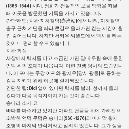
(1368
~
1644)
시대
,
정화가 전설적인 보물 탐험을 떠날
때 이곳을 방문했던
기록을
가지고 있습
니다.
간단한 팁: 치완 지하철역(赤湾站)
에서 내려
,
지하철역
출구 근처 계단을 따라 큰길로 올라가면 걷는 시간이 훨
씬 줄어듭니다. 하지만
서
커우 씨월드에서 택시를 타는
것이 더 편리할 수도 있습니다.
치완 좌성
사찰에서 택시를 타고 조금만 가면 열대 우림 속에 묻힌
언덕 위의 포대가 나옵니다. 아편 전쟁 당시의 모습입니
다. 이 포대는 주강 어귀와 광저우(당시 광둥)로 통하는
길을 지키기 위해 이곳에 설치되었습니다.
간단한 팁: Didi 앱이 있다면 택시를 불러
,
성
까지
올라
갔다가
다음 목적지까지 가는 것이 좋습니다.
송나라
소제 묘
바다를 마주하고 있지만 아파트 건물들 뒤에 가려진 이
소박한 언덕 무덤은 송나라(960
~
1276)의 마지막 황제
조병의 마지막 안식처라고
알려져 있습
니다. 그
가
생을