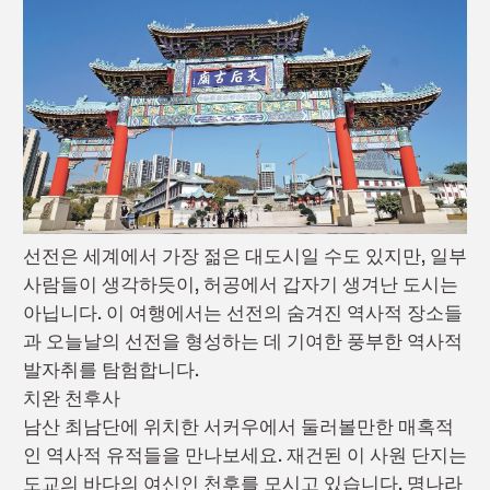
선전은 세계
에서 가장 젊은
대
도시일
수도 있지만
, 일부
사람들이
생각하듯이
,
허공에서 갑자기 생겨난
도시는
아닙니다. 이
여행에서는
선전의 숨겨진 역사적 장소들
과 오늘날의 선전을 형성하는 데 기여한 풍부한
역사적
발자취
를 탐험합니다.
치완 천
후
사
남산 최남단에 위치한
서
커우에
서
둘러볼만한
매혹적
인 역사적 유적들
을
만나보세요
. 재건된 이 사원 단지는
도교의 바다의 여신인 천
후
를 모시고 있습니다. 명나라