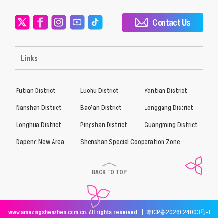
Contact Us
Links
Futian District
Luohu District
Yantian District
Nanshan District
Bao’an District
Longgang District
Longhua District
Pingshan District
Guangming District
Dapeng New Area
Shenshan Special Cooperation Zone
BACK TO TOP
www.amazingshenzhen.com.cn. All rights reserved. |
粤ICP备2026024003号-1