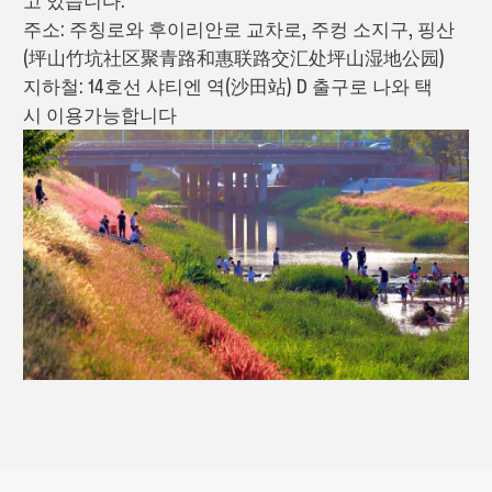
고 있습니다.
주소: 주칭로와 후이리안로 교차로, 주컹 소지구, 핑산
(坪山竹坑社区聚青路和惠联路交汇处坪山湿地公园)
지하철: 14호선 샤티엔 역(沙田站) D 출구로 나와 택
시 이용가능합니다