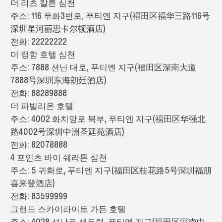
더 리츠 칼튼 심천
주소: 116 푸화3번로, 푸티엔 지구(福田区福华三路116号
深圳星河丽思卡尔顿酒店)
전화: 22222222
더 랭함 호텔 심천
주소: 7888 션난 대로, 푸티엔 지구(福田区深南大道
7888号深圳东海朗廷酒店)
전화: 88289888
더 파빌리온 호텔
주소: 4002 화치앙로 북부, 푸티엔 지구(福田区华强北
路4002号深圳中洲圣廷苑酒店)
전화: 82078888
4 포인츠 바이 쉐라톤 심천
주소: 5 귀화로, 푸티엔 지구(福田区桂花路5号深圳福朋
喜来登酒店)
전화: 83599999
그랜드 스카이라이트 가든 호텔
주소: 4028 션난로 센트럴, 푸티엔 지구(福田区深南中