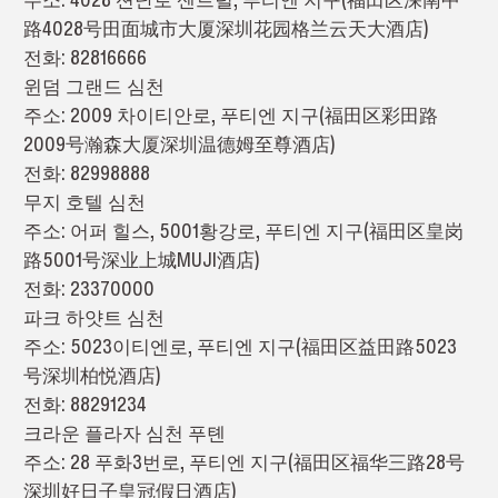
路4028号田面城市大厦深圳花园格兰云天大酒店)
전화: 82816666
윈덤 그랜드 심천
주소: 2009 차이티안로, 푸티엔 지구(福田区彩田路
2009号瀚森大厦深圳温德姆至尊酒店)
전화: 82998888
무지 호텔 심천
주소: 어퍼 힐스, 5001황강로, 푸티엔 지구(福田区皇岗
路5001号深业上城MUJI酒店)
전화: 23370000
파크 하얏트 심천
주소: 5023이티엔로, 푸티엔 지구(福田区益田路5023
号深圳柏悦酒店)
전화: 88291234
크라운 플라자 심천 푸톈
주소: 28 푸화3번로, 푸티엔 지구(福田区福华三路28号
深圳好日子皇冠假日酒店)