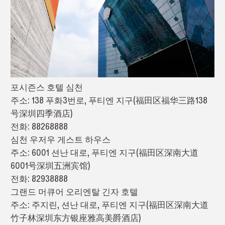
포시즌스 호텔 심천
주소: 138 푸화3번로, 푸티엔 지구(福田区福华三路138
号深圳四季酒店)
전화: 88268888
심천 우저우 게스트 하우스
주소: 6001 션난 대로, 푸티엔 지구(福田区深南大道
6001号深圳五洲宾馆)
전화: 82938888
그랜드 머큐어 오리엔탈 긴자 호텔
주소: 주지린, 션난 대로, 푸티엔 지구(福田区深南大道
竹子林深圳东方银座雅高美爵酒店)