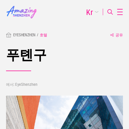
Kr
EYESHENZHEN
호텔
공유
푸톈구
에서: EyeShenzhen