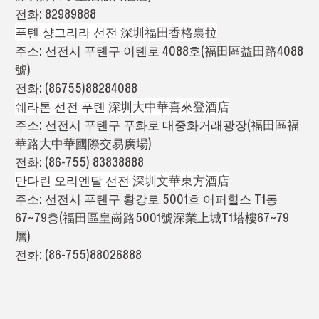
전화: 82989888
푸톈 샹그리라 선전 深圳福田香格裏拉
주소: 선전시 푸톈구 이톈로 4088호(福田區益田路4088
號)
전화: (86755)88284088
쉐라톤 선전 푸톈 深圳大中華喜來登酒店
주소: 선전시 푸톈구 푸화로 대중화거래광장(福田區福
華路大中華國際交易廣場)
전화: (86-755) 83838888
만다린 오리엔탈 선전 深圳文華東方酒店
주소: 선전시 푸톈구 황강로 5001호 어퍼힐스 T1동
67~79층(福田區皇崗路5001號深業上城T1塔樓67~79
層)
전화: (86-755)88026888