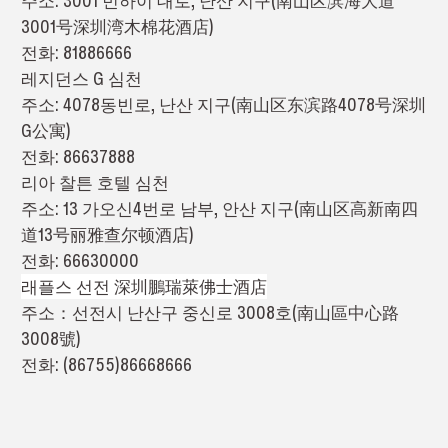
주소: 3001 빈하이 대로, 난산 지구(南山区滨海大道
3001号深圳湾木棉花酒店)
전화: 81886666
레지던스 G 심천
주소: 4078동빈로, 난산 지구(南山区东滨路4078号深圳
G公寓)
전화: 86637888
리아 찰튼 호텔 심천
주소: 13 가오신4번로 남부, 안산 지구(南山区高新南四
道13号丽雅查尔顿酒店)
전화: 66630000
래플스 선전 深圳鵬瑞萊佛士酒店
주소：선전시 난산구 중신로 3008호(南山區中心路
3008號)
전화: (86755)86668666