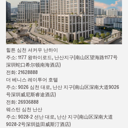
힐튼 심천 셔커우 난하이
주소: 1177 왕하이로드, 난산지구(南山区望海路1177号
深圳蛇口希尔顿南海酒店)
전화: 21628888
더 베니스 레이투어 호텔
주소: 9026 심천 대로, 난산 지구(南山区深南大道9026
号深圳威尼斯睿途酒店)
전화: 26936888
웨스틴 심천 난산
주소: 9028-2 션난 대로, 난산 지구(南山区深南大道
9028-2号深圳益田威斯汀酒店)