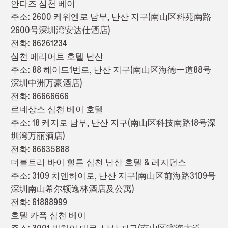
안다즈 심천 베이
주소: 2600 케위엔로 남부, 난산 지구(南山区科苑南路
2600号深圳湾安达仕酒店)
전화: 86261234
심천 메리어트 호텔 난산
주소: 88 해이드1번로, 난산 지구(南山区海德一道88号
深圳中洲万豪酒店)
전화: 86666666
르네상스 심천 베이 호텔
주소: 18 케지로 남부, 난산 지구(南山区科技南路18号深
圳湾万丽酒店)
전화: 86635888
더블트리 바이 힐튼 심천 난산 호텔 & 레지던스
주소: 3109 치엔하이로, 난산 지구(南山区前海路3109号
深圳南山希尔顿逸林酒店及公寓)
전화: 61888999
호텔 카폭 심천 베이