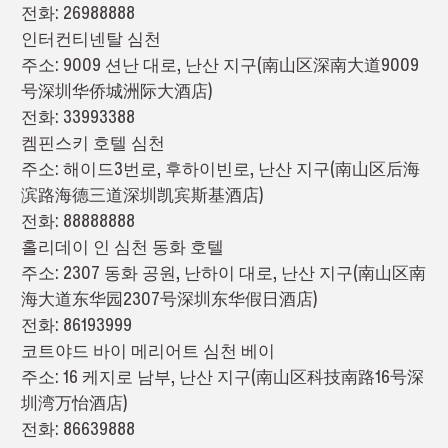
전화: 26988888
인터컨티넨탈 심천
주소: 9009 션난 대로, 난산 지구(南山区深南大道9009
号深圳华侨城洲际大酒店)
전화: 33993388
켐핀스키 호텔 심천
주소: 해이드3번로, 후하이빈로, 난산 지구(南山区后海
滨路海德三道深圳凯宾斯基酒店)
전화: 88888888
홀리데이 인 심천 동화 호텔
주소: 2307 동화 공원, 난하이 대로, 난산 지구(南山区南
海大道东华园2307号深圳东华假日酒店)
전화: 86193999
코트야드 바이 메리어트 심천 베이
주소: 16 케지로 남부, 난산 지구(南山区科技南路16号深
圳湾万怡酒店)
전화: 86639888