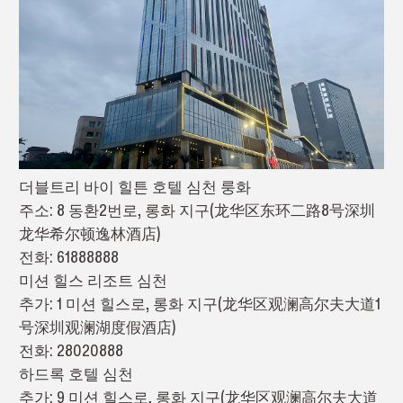
더블트리 바이 힐튼 호텔 심천 룽화
주소: 8 동환2번로, 롱화 지구(龙华区东环二路8号深圳
龙华希尔顿逸林酒店)
전화: 61888888
미션 힐스 리조트 심천
추가: 1 미션 힐스로, 롱화 지구(龙华区观澜高尔夫大道1
号深圳观澜湖度假酒店)
전화: 28020888
하드록 호텔 심천
추가: 9 미션 힐스로, 롱화 지구(龙华区观澜高尔夫大道