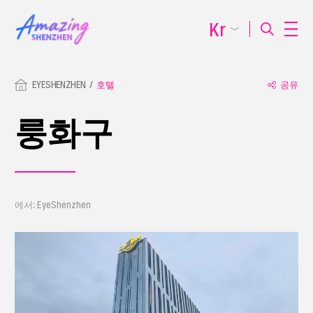
Kr
EYESHENZHEN
호텔
공유
룽화구
에서: EyeShenzhen