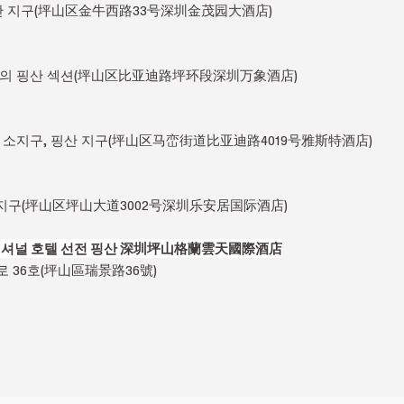
 핑산 지구(坪山区金牛西路33号深圳金茂园大酒店)
지구의 핑산 섹션(坪山区比亚迪路坪环段深圳万象酒店)
루엔 소지구, 핑산 지구(坪山区马峦街道比亚迪路4019号雅斯特酒店)
핑산 지구(坪山区坪山大道3002号深圳乐安居国际酒店)
셔널 호텔 선전 핑산 深圳坪山格蘭雲天國際酒店
 36호(坪山區瑞景路36號)