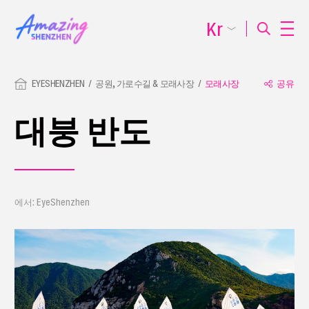
Kr
EYESHENZHEN
공원, 가로수길 & 모래사장
모래사장
공유
대붕 반도
에서: EyeShenzhen