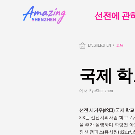
선전에 관
EYESHENZHEN
교육
국제 
에서: EyeShenzhen
선전 서커우(蛇口) 국제 학
SIS는 선전시의사립 학교로,
을 추가 실행하며 학령전 아
징산 캠퍼스(유치원) 鯨山