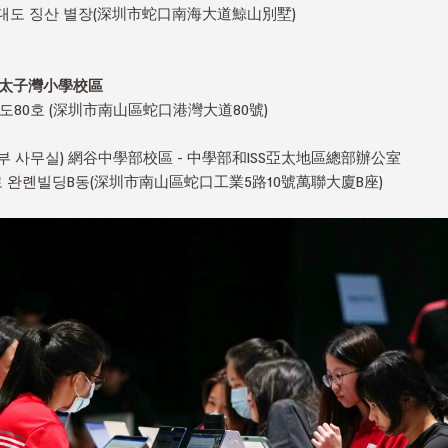
이대도 징산 별장(深圳市蛇口南海大道鯨山別墅)
) 太子灣小學校區
도80호 (深圳市南山區蛇口港灣大道80號)
부 사무실) 網谷中學部校區 - 中學部和ISS亞太地區總部辦公室
로 완롄빌딩B동(深圳市南山區蛇口工業5路10號萬聯大廈B座)