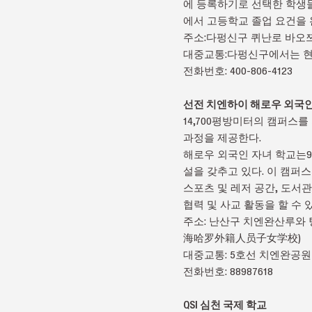
에 등록하기로 선택한 학생들
에서 고등학교 졸업 요건을 
주소:다펑신구 퀴난로 바오
대중교통:다펑신구에서는 현
전화번호: 400-806-4123
선전 치엔하이 해로우 외국인
14,700평방미터의 캠퍼스
과정을 제공한다.
해로우 외국인 자녀 학교는9
설을 갖추고 있다. 이 캠퍼
스포츠 및 레저 공간, 도서
협력 및 사교 활동을 할 수 
주소: 난산구 치엔완산루와
海哈罗外籍人员子女学校)
대중교통: 5호선 치엔완공원
전화번호: 88987618
QSI 심천 국제 학교