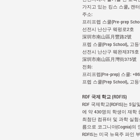
가지고 있는 킹스 스쿨, 캔터버리(
주소:
프리프렙 스쿨(Pre-prep Schoo
선전시 난산구 웨펑로2호
深圳市南山區月豐路2號
프렙 스쿨(Prep School), 고
선전시 난산구 웨완제375호
深圳市南山區月灣街375號
전화:
프리프렙(Pre-prep) 스쿨: +86-
프렙 스쿨(Prep School), 고등학
RDF 국제 학교 (RDFIS)
RDF 국제학교(RDFIS)는 
에 약 430명의 학생이 재
최첨단 컴퓨터 및 과학 실험
름으로 코그니아(Cognia)의
RDFIS는 미국 뉴욕주 파인