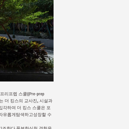
렙 스쿨((Pre-prep
 이는 더 킹스의 교사진, 시설과
입각하여 더 킹스 스쿨은 포
금자유롭게탐색하고성장할 수
 강조한다.풍부한실천 경험을