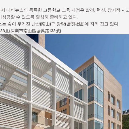
면서 애비뉴스의 독특한 고등학교 교육 과정은 발견, 혁신, 장기적 사
성공할 수 있도록 열심히 준비하고 있다.
는 숲이 우거진 난산(南山)구 탕랑(塘朗社區)에 자리 잡고 있다.
133호(深圳市南山區塘興路133號)