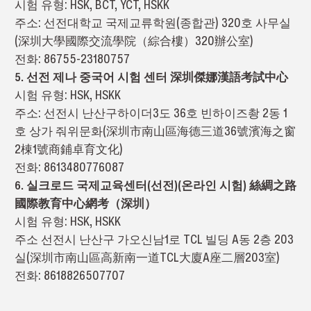
시험 유형: HSK, BCT, YCT, HSKK
주소: 선전대학교 국제교류학원(종합관) 320호 사무실
(深圳大學國際交流學院（綜合樓）320辦公室)
전화: 86755-23180757
5. 선전 제나 중국어 시험 센터 深圳傑娜漢語考試中心
시험 유형: HSK, HSKK
주소: 선전시 난산구하이더3도 36호 빈하이즈촹 2동 1
호 상가 줘위문화(深圳市南山區海德三道36號濱海之窗
2棟1號商鋪卓育文化)
전화: 8613480776087
6. 실크로드 국제교육센터(선전)(온라인 시험) 絲綢之路
國際教育中心網考（深圳）
시험 유형: HSK, HSKK
주소 선전시 난산구 가오신남1로 TCL 빌딩 A동 2층 203
실(深圳市南山區高新南一道TCL大廈A座二層203室)
전화: 8618826507707