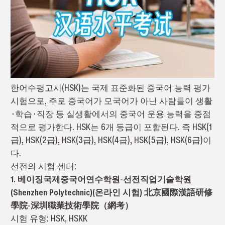
한어수평고시(HSK)는 국제 표준화된 중국어 능력 평가
시험으로, 주로 중국어가 모국어가 아닌 사람들이 생활
∙학습∙직장 등 실생활에서의 중국어 운용 능력을 중점
적으로 평가한다. HSK는 6개 등급이 포함된다. 즉 HSK(1
급), HSK(2급), HSK(3급), HSK(4급), HSK(5급), HSK(6급)이
다.
선전의 시험 센터:
1. 베이징국제중국어연수학원-선전직업기술학원
(Shenzhen Polytechnic)(온라인 시험) 北京國際漢語研修
學院-深圳職業技術學院（網考）
시험 유형: HSK, HSKK