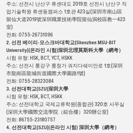
주소: 선전시 난산구 류셴대도 2019호 선전시 난산구 직
업기술학원 류셴동캠퍼스 1호관 423실(深圳市南山區
留仙大道2019號深圳職業技術學院留仙洞校區教一423
室)
전화: 0755-26731096
2. 선전 베이리-모스크바대학교(Shenzhen MSU-BIT
University)(온라인 시험)深圳北理莫斯科大學（網考）
시험 유형: HSK, BCT, YCT, HSKK
주소: 선전시 룽강구 룽청가 궈지다쉐이안로 1호(深圳
市龍崗區龍城街道國際大學園路1號)
전화: 0755-28323084
3. 선전대학교(SZU)深圳大學
시험 유형: HSK, BCT, HSKK
주소: 선전대학교 국제교류학원(종합관) 320호 사무실
(深圳大學國際交流學院（綜合樓）320辦公室)
전화: 86755-23180757
4. 선전대학교(SZU)(온라인 시험) 深圳大學（網考）