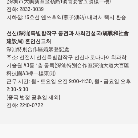
(深圳市大鵬新區金嶺路1號管委會五號樓一樓)
전화: 2833-3039
지하철: 16호선 옌쯔후역(燕子湖站) 내려서 택시 환승
선산(深汕)특별합작구 통전과 사회건설국(統戰和社會
建設局) 혼인신고처
深汕特別合作區婚姻登記處
주소: 선전시 선산특별합작구 선산대로다바이회과학
기술원 A3동 1층 동쪽(深汕特別合作區深汕大道大百匯
科技園A3棟一樓東側)
근무 시간: 월~ 토요일 오전 9:00-11:30, 월~ 금요일 오후
2:30-5:30
(중국 법정 공휴일 제외)
전화: 2210-0722