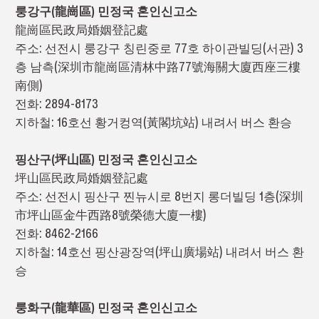
룽강구(龍崗區) 민정국 혼인신고소
龍崗區民政局婚姻登記處
주소: 선전시 룽강구 칭린중로 77호 하이관빌딩(서관) 3
층 남측(深圳市龍崗區清林中路77號海關大廈西座三樓
南側)
전화: 2894-8173
지하철: 16호선 황거컹역(黃閣坑站) 내려서 버스 환승
핑산구(坪山區) 민정국 혼인신고소
坪山區民政局婚姻登記處
주소: 선전시 핑산구 찐뉴시로 8번지 롱더빌딩 1층(深圳
市坪山區金牛西路8號榮德大廈一樓)
전화: 8462-2166
지하철: 14호선 핑산광장역(坪山廣場站) 내려서 버스 환
승
룽화구(龍華區) 민정국 혼인신고소