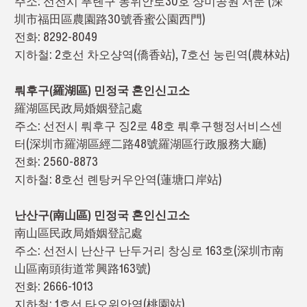
주소: 선전시 푸톈구 농위안로30호 샹미공원 서문 (深
圳市福田區農園路30號香蜜公園西門)
전화: 8292-8049
지하철: 2호선 차오샹역(僑香站), 7호선 눙린역(農林站)
뤄후구(羅湖區) 민정국 혼인신고소
羅湖區民政局婚姻登記處
주소: 선전시 뤄후구 징2로 48호 뤄후구행정서비스센
터(深圳市羅湖區經二路48號羅湖區行政服務大廳)
전화: 2560-8873
지하철: 8호선 롄탕커우안역(蓮塘口岸站)
난산구(南山區) 민정국 혼인신고소
南山區民政局婚姻登記處
주소: 선전시 난산구 난두거리 창싱로 163호(深圳市南
山區南頭街道常興路163號)
전화: 2666-1013
지하철: 1호선 타오위안역(桃園站)