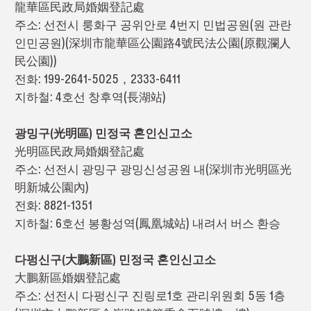
龍華區民政局婚姻登記處
주소: 선전시 룽화구 공위안로 4번지 민법공원(원 관란
인민공원)(深圳市龍華區公園路4號民法公園(原觀瀾人
民公園))
전화: 199-2641-5025，2333-6411
지하철: 4호선 창후역(長湖站)
광밍구(光明區) 민정국 혼인신고소
光明區民政局婚姻登記處
주소: 선전시 광밍구 광밍신성공원 내(深圳市光明區光
明新城公園內)
전화: 8821-1351
지하철: 6호선 봉황성역(鳳凰城站) 내려서 버스 환승
다펑신구(大鵬新區) 민정국 혼인신고소
大鵬新區婚姻登記處
주소: 선전시 다펑신구 진링로1호 관리위원회 5동 1층