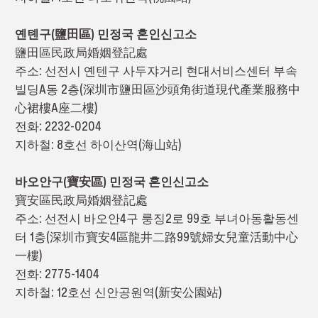
옌톈구(鹽田區) 민정국 혼인신고소
鹽田區民政局婚姻登記處
주소: 선전시 옌텐구 사두쟈거리 현대서비스센터 부속
빌딩A동 2층(深圳市鹽田區沙頭角街道現代產業服務中
心裙樓A座二樓)
전화: 2232-0204
지하철: 8호선 하이산역(海山站)
바오안구(寶安區) 민정국 혼인신고소
寶安區民政局婚姻登記處
주소: 선전시 바오안4구 룽징2로 99호 부녀아동활동센
터 1층(深圳市寶安4區龍井二路99號婦女兒童活動中心
一樓)
전화: 2775-1404
지하철: 12호선 신안공원역(新安公園站)